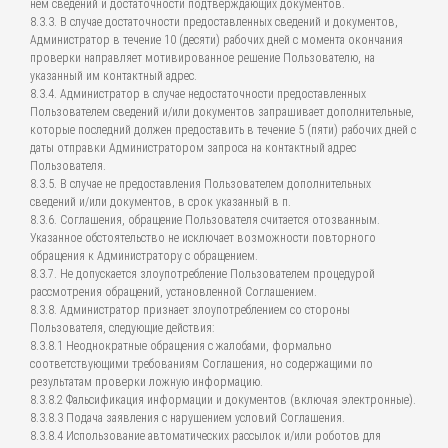
нем сведений и достаточности подтверждающих документов.
8.3.3. В случае достаточности предоставленных сведений и документов,
Администратор в течение 10 (десяти) рабочих дней с момента окончания
проверки направляет мотивированное решение Пользователю, на
указанный им контактный адрес.
8.3.4. Администратор в случае недостаточности предоставленных
Пользователем сведений и/или документов запрашивает дополнительные,
которые последний должен предоставить в течение 5 (пяти) рабочих дней с
даты отправки Администратором запроса на контактный адрес
Пользователя.
8.3.5. В случае не предоставления Пользователем дополнительных
сведений и/или документов, в срок указанный в п.
8.3.6. Соглашения, обращение Пользователя считается отозванным.
Указанное обстоятельство не исключает возможности повторного
обращения к Администратору с обращением.
8.3.7. Не допускается злоупотребление Пользователем процедурой
рассмотрения обращений, установленной Соглашением.
8.3.8. Администратор признает злоупотреблением со стороны
Пользователя, следующие действия:
8.3.8.1 Неоднократные обращения с жалобами, формально
соответствующими требованиям Соглашения, но содержащими по
результатам проверки ложную информацию.
8.3.8.2 Фальсификация информации и документов (включая электронные).
8.3.8.3 Подача заявления с нарушением условий Соглашения.
8.3.8.4 Использование автоматических рассылок и/или роботов для