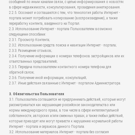
сообщений по иным каналам связи, с целью информирования о новостях
в сфере недвижимости, консультирования, проведения анкетирования.
2.2.5. Осознают и соглашаются с тем, что технология работы Интернет -
портала может потребовать копирование (воспроизведение), а также
переработку контента, введенного на Портал.
2.3. Использование Интернет - портала Пользователем возможно
следующими способами:
2.3.1. Просмотр Контента;
2.3.2. Использование средств поиска и навигации Интернет - портала;
2.3.3. Размещение отзывов;
2.3.4. Получение информации о номерах телефонов застройщиков или их
ответственных представителей;
2.3.5. Передача пользователем контактного номера телефона для
обратной связи;
2.3.6. Получение иной информации, консультаций;
2.3.7. Иные действия связанные с Интернет - порталом Администратора.
3. Обязательства Пользователя
3.1. Пользователь соглашается не предпринимать действий, которые могут
рассматриваться как нарушающие российское законодательство или
нормы международного права, в том числе в сфере интеллектуальной
собственности, авторских и/или смежных правах, а также любых действий,
которые приводят или могут привести к нарушению нормальной работы
Интернет - портала и сервисов данного Портала.
3.2. Использование материалов Интернет - портала без согласия