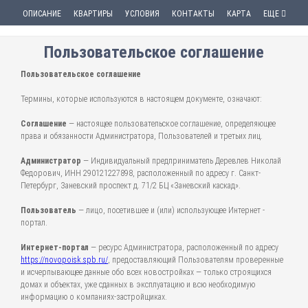
ОПИСАНИЕ
КВАРТИРЫ
УСЛОВИЯ
КОНТАКТЫ
КАРТА
ЕЩЕ
Пользовательское соглашение
Пользовательское соглашение
Термины, которые используются в настоящем документе, означают:
Соглашение
— настоящее пользовательское соглашение, определяющее
права и обязанности Администратора, Пользователей и третьих лиц.
Администратор
— Индивидуальный предприниматель Деревлев Николай
Федорович, ИНН 290121227898, расположенный по адресу г. Санкт-
Петербург, Заневский проспект д. 71/2 БЦ «Заневский каскад».
Пользователь
— лицо, посетившее и (или) использующее Интернет -
портал.
Интернет-портал
— ресурс Администратора, расположенный по адресу
https://novopoisk.spb.ru/
, предоставляющий Пользователям проверенные
и исчерпывающее данные обо всех новостройках — только строящихся
домах и объектах, уже сданных в эксплуатацию и всю необходимую
информацию о компаниях-застройщиках.