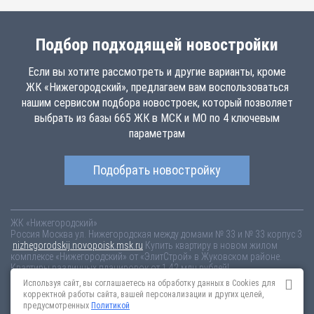
Подбор подходящей новостройки
Если вы хотите рассмотреть и другие варианты, кроме
ЖК «Нижегородский», предлагаем вам воспользоваться
нашим сервисом подбора новостроек, который позволяет
выбрать из базы 665 ЖК в МСК и МО по 4 ключевым
параметрам
Подобрать новостройку
ЖК «Нижегородский»
Россия
Москва
ул. Нижегородская между домами № 33 и № 33 корпус 3
nizhegorodskij.novopoisk.msk.ru
Купить квартиру в новом жилом
комплексе «Нижегородский» от «ЭлитСтрой» в Жуковском районе.
Квартиры различных планировок от 1.42 млн рублей!
Используя сайт, вы соглашаетесь на обработку данных в Cookies для
Новостройки Санкт-Петербурга
Новостройки Москвы
корректной работы сайта, вашей персонализации и других целей,
Информация на сайте взята из открытых источников, не является
предусмотренных
Политикой