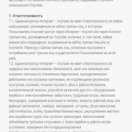
настоящего Соглашения или иного документа, содержащего условия
пользования Портала.
7. Ответственность
7.1. Администратор Интернет – портала не несет ответственность за любую
информацию, размещенную на сайтах третьих лиц, к которым
Пользователь получает доступ через Интернет - портал или через Контент
третьих лиц, размещенный на Портале, включая, в том числе, любые
мнения или утверждения, выраженные на сайтах третьих лиц или их
Контенте. Переход к Сайтам третьих лиц, установка программ и
потребление услуг третьих лиц осуществляется Пользователем на свой
риск.
7.2. Администратор Интернет – портала не несет ответственность за
задержки или невыполнение обязательств, если они напрямую или
косвенно связаны со стихийными бедствиями, принудительными
действиями или вызваны причинами, не подлежащими разумному
контролю, включая, помимо прочего, сбои в работе Интернета,
вычислительной техники, устройств связи или другого оборудования,
перебои в электроснабжении, забастовки, трудовые споры, массовые
беспорядки, гражданские восстания и мятежи, нехватку рабочей силы или
дефицит материалов, пожары, наводнения, штормы, форс-мажорные
обстоятельства, войну, правительственные меры, распоряжения местных
или зарубежных судов или органов правосудия, невыполнение
обязательств третьими сторонами, а также перебои в работе систем
отопления, освещения или кондиционирования.