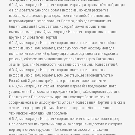
6.1. Администрация Интернет - портала вправе раскрыть любую собранную
о Пользователе данного Портала информацию, если раскрытие
необходимо в связи с расследованием или жалобой в отношении
неправомерного использования Портала, либо для установления
(идентификации) Пользователя, который может нарушать или
вмешиваться в права Администрации Интернет - портала или в права
других Пользователей Портала.
6.2. Администрация Интернет - портала имеет право раскрыть любую
информацию о Пользователе, которую посчитает необходимой для
выполнения положений действующего законодательства или судебных
решений, обеспечения выполнения условий настоящего Соглашения,
защиты прав или безопасности название организации, Пользователей.
6.3. Администрация Интернет - портала имеет право раскрыть
информацию о Пользователе, если действующее законодательство
Российской Федерации требует или разрешает такое раскрытие.
6.4. Администрация Интернет - портала вправе без предварительного
уведомления Пользователя прекратить и (или) заблокировать доступ к
Порталу, если Пользователь нарушил настоящее Соглашение или
содержащиеся в иных документах условия пользования Портала, а также в
случае прекращения действия Интернет - портала либо по причине
технической неполадки или проблемы.
6.5. Администрация Интернет - портала не несет ответственности перед
Пользователем или третьими лицами за прекращение доступа к Интернет -
порталу в случае нарушения Пользователем любого положения