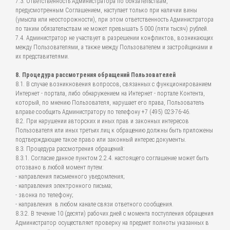
7.3. Ответственность Администратора по обязательствам,
предусмотренным Соглашением, наступает только при наличии вины
(умысла или неосторожности), при этом ответственность Администратора
по таким обязательствам не может превышать 5 000 (пяти тысяч) рублей.
7.4. Администратор не участвует в разрешении конфликтов, возникающих
между Пользователями, а также между Пользователем и застройщиками и
их представителями.
8. Процедура рассмотрения обращений Пользователей
8.1. В случае возникновения вопросов, связанных с функционированием
Интернет - портала, либо обнаружением на Интернет - портале Контента,
который, по мнению Пользователя, нарушает его права, Пользователь
вправе сообщить Администратору по телефону +7 (495) 023-76-46.
8.2. При нарушении авторских и иных прав и законных интересов
Пользователя или иных третьих лиц к обращению должны быть приложены
подтверждающие такое право или законный интерес документы.
8.3. Процедура рассмотрения обращений:
8.3.1. Согласие данное пунктом 2.2.4. настоящего соглашение может быть
отозвано в любой момент путем:
- направления письменного уведомления;
- направления электронного письма;
- звонка по телефону;
- направления в любом канале связи ответного сообщения.
8.3.2. В течение 10 (десяти) рабочих дней с момента поступления обращения
Администратор осуществляет проверку на предмет полноты указанных в