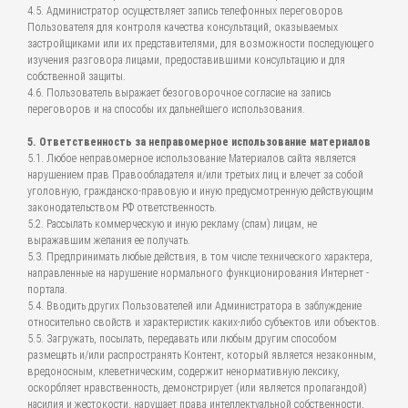
4.5. Администратор осуществляет запись телефонных переговоров
Пользователя для контроля качества консультаций, оказываемых
застройщиками или их представителями, для возможности последующего
изучения разговора лицами, предоставившими консультацию и для
собственной защиты.
4.6. Пользователь выражает безоговорочное согласие на запись
переговоров и на способы их дальнейшего использования.
5. Ответственность за неправомерное использование материалов
5.1. Любое неправомерное использование Материалов сайта является
нарушением прав Правообладателя и/или третьих лиц и влечет за собой
уголовную, гражданско-правовую и иную предусмотренную действующим
законодательством РФ ответственность.
5.2. Рассылать коммерческую и иную рекламу (спам) лицам, не
выражавшим желания ее получать.
5.3. Предпринимать любые действия, в том числе технического характера,
направленные на нарушение нормального функционирования Интернет -
портала.
5.4. Вводить других Пользователей или Администратора в заблуждение
относительно свойств и характеристик каких-либо субъектов или объектов.
5.5. Загружать, посылать, передавать или любым другим способом
размещать и/или распространять Контент, который является незаконным,
вредоносным, клеветническим, содержит ненормативную лексику,
оскорбляет нравственность, демонстрирует (или является пропагандой)
насилия и жестокости, нарушает права интеллектуальной собственности,