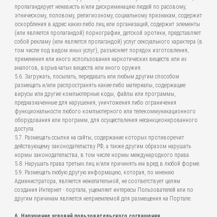
пропагандирует ненависть и/или дискриминацию людей по расовому,
этническому, половому, религиозному, социальному признакам, содержит
оскорбления в адрес каких-либо лиц или организаций, содержит элементы
(или является пропагандой) порнографии, детской эротики, представляет
собой рекламу (или является пропагандой) услуг сексуального характера (в
том числе под видом иных услуг), разъясняет порядок изготовления,
применения или иного использования наркотических веществ или их
аналогов, взрывчатых веществ или иного оружия.
5.6. Загружать, посылать, передавать или любым другим способом
размещать и/или распространять какие-либо материалы, содержащие
вирусы или другие компьютерные коды, файлы или программы,
предназначенные для нарушения, уничтожения либо ограничения
функциональности любого компьютерного или телекоммуникационного
оборудования или программ, для осуществления несанкционированного
доступа.
5.7. Размещать ссылки на сайты, содержание которых противоречит
действующему законодательству РФ, а также другим образом нарушать
нормы законодательства, в том числе нормы международного права.
5.8. Нарушать права третьих лиц и/или причинять им вред в любой форме.
5.9. Размещать любую другую информацию, которая, по мнению
Администратора, является нежелательной, не соответствует целям
создания Интернет - портала, ущемляет интересы Пользователей или по
другим причинам является неприемлемой для размещения на Портале.
6. Нарушение условий пользовательского соглашения