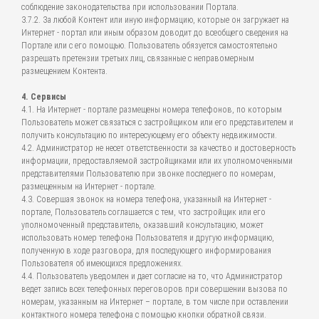
соблюдение законодательства при использовании Портала.
3.7.2. За любой Контент или иную информацию, которые он загружает на
Интернет - портал или иным образом доводит до всеобщего сведения на
Портале или с его помощью. Пользователь обязуется самостоятельно
разрешать претензии третьих лиц, связанные с неправомерным
размещением Контента.
4. Сервисы
4.1. На Интернет - портале размещены номера телефонов, по которым
Пользователь может связаться с застройщиком или его представителем и
получить консультацию по интересующему его объекту недвижимости.
4.2. Администратор не несет ответственности за качество и достоверность
информации, предоставляемой застройщиками или их уполномоченными
представителями Пользователю при звонке последнего по номерам,
размещенным на Интернет - портале.
4.3. Совершая звонок на номера телефона, указанный на Интернет -
портале, Пользователь соглашается с тем, что застройщик или его
уполномоченный представитель, оказавший консультацию, может
использовать номер телефона Пользователя и другую информацию,
полученную в ходе разговора, для последующего информирования
Пользователя об имеющихся предложениях.
4.4. Пользователь уведомлен и дает согласие на то, что Администратор
ведет запись всех телефонных переговоров при совершении вызова по
номерам, указанным на Интернет – портале, в том числе при оставлении
контактного номера телефона с помощью кнопки обратной связи.