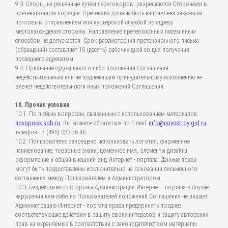
9.3. Споры, не решенные путем переговоров, разрешаются Сторонами в
претензионном порядке. Претензия должна быть направлена заказным
почтовым отправлением или курьерской службой по адресу
местонахождения стороны. Направление претензионных писем иным
способом не допускается. Срок рассмотрения претензионного письма
(обращений) составляет 10 (десять) рабочих дней со дня получения
последнего адресатом.
9.4. Признание судом какого-либо положения Соглашения
недействительным или не подлежащим принудительному исполнению не
влечет недействительности иных положений Соглашения.
10. Прочие условия
10.1. По любым вопросам, связанным с использованием материалов
novopoisk.spb.ru
, Вы можете обратиться по E-mail:
info@novostroy-gid.ru
,
телефон +7 (495) 023-76-46.
10.2. Пользователю запрещено использовать логотип, фирменное
наименование, товарные знаки, доменное имя, элементы дизайна,
оформление и общий внешний вид Интернет - портала. Данные права
могут быть предоставлены исключительно на основании письменного
соглашения между Пользователем и Администратором.
10.3. Бездействие со стороны Администрации Интернет - портала в случае
нарушения кем-либо из Пользователей положений Соглашения не лишает
Администрацию Интернет - портала права предпринять позднее
соответствующие действия в защиту своих интересов и защиту авторских
прав на охраняемые в соответствии с законодательством материалы