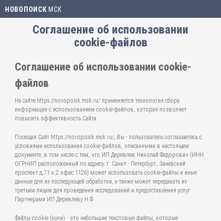
НОВОПОИСК
.МСК
Соглашение об использовании
cookie-файлов
Соглашение об использовании cookie-
файлов
На сайте https://novopoisk.msk.ru/ применяется технология сбора
информации с использованием cookie-файлов, которая позволяет
повысить эффективность Сайта.
Посещая Сайт https://novopoisk.msk.ru/, Вы - пользователь соглашаетесь с
условиями использования cookie-файлов, описанными в настоящем
документе, в том числе с тем, что ИП Деревлев Николай Федорович (ИНН
ОГРНИП расположенный по адресу: г. Санкт - Петербург, Заневский
проспект д.71 к.2 офис 1126) может использовать cookie-файлы и иные
данные для их последующей обработки, а также может передавать их
третьим лицам для проведения исследований и предоставления услуг
Партнерами ИП Деревлеву Н.Ф.
Файлы cookie (куки) - это небольшие текстовые файлы, которые